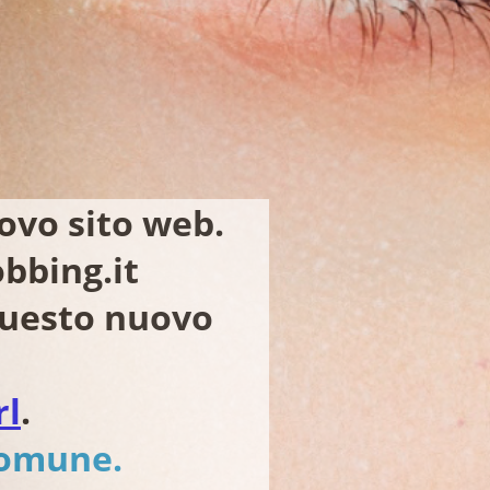
ovo sito web.
bbing.it
 questo nuovo
rl
.
comune.